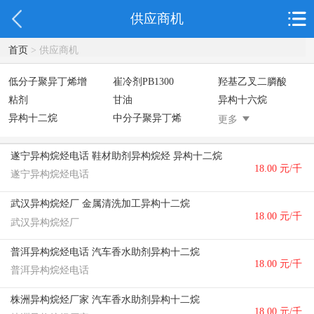
供应商机
首页
> 供应商机
低分子聚异丁烯增
崔冷剂PB1300
羟基乙叉二膦酸
粘剂
甘油
异构十六烷
异构十二烷
中分子聚异丁烯
表面活性剂
更多
乳酸十六烷基酯
AOS粉末
椰油酸
月桂醇磺基琥珀酸
硬脂酸锌
谷氨酸钠
遂宁异构烷烃电话 鞋材助剂异构烷烃 异构十二烷
18.00 元/千
酯二钠
阳离子表面活性剂
葡萄糖酸钠
遂宁异构烷烃电话
柠檬酸
二氧化硅
二丙二醇
克
武汉异构烷烃厂 金属清洗加工异构十二烷
分散剂
AEO9
氮化硼
18.00 元/千
武汉异构烷烃厂
纯碱
FMEE
克
普洱异构烷烃电话 汽车香水助剂异构十二烷
18.00 元/千
普洱异构烷烃电话
克
株洲异构烷烃厂家 汽车香水助剂异构十二烷
18.00 元/千