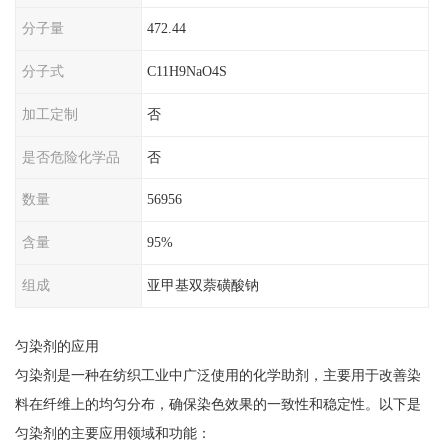
分子量
472.44
分子式
C11H9NaO4S
加工定制
否
是否危险化学品
否
数量
56956
含量
95%
组成
亚甲基双萘磺酸钠
匀染剂的应用
匀染剂是一种在纺织工业中广泛使用的化学助剂，主要用于改善染
料在纤维上的均匀分布，确保染色效果的一致性和稳定性。以下是
匀染剂的主要应用领域和功能：