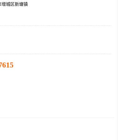
市增城区新塘镇
7615