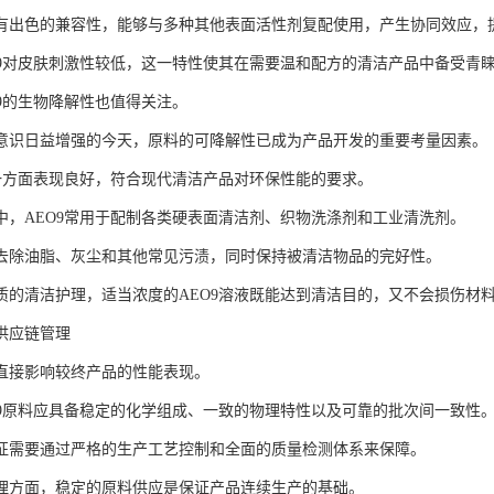
有出色的兼容性，能够与多种其他表面活性剂复配使用，产生协同效应，
O9对皮肤刺激性较低，这一特性使其在需要温和配方的清洁产品中备受青
O9的生物降解性也值得关注。
意识日益增强的今天，原料的可降解性已成为产品开发的重要考量因素。
这一方面表现良好，符合现代清洁产品对环保性能的要求。
中，AEO9常用于配制各类硬表面清洁剂、织物洗涤剂和工业清洗剂。
去除油脂、灰尘和其他常见污渍，同时保持被清洁物品的完好性。
质的清洁护理，适当浓度的AEO9溶液既能达到清洁目的，又不会损伤材
供应链管理
直接影响较终产品的性能表现。
O9原料应具备稳定的化学组成、一致的物理特性以及可靠的批次间一致性
征需要通过严格的生产工艺控制和全面的质量检测体系来保障。
理方面，稳定的原料供应是保证产品连续生产的基础。