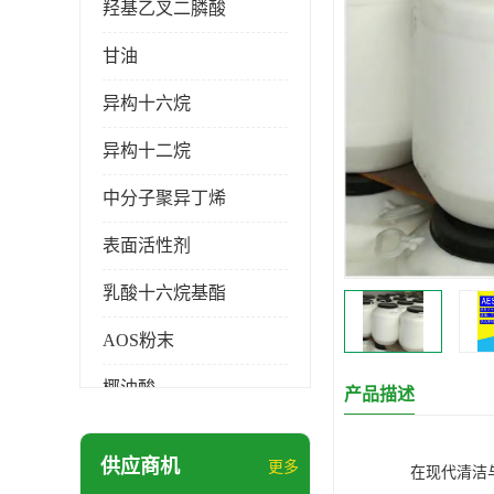
羟基乙叉二膦酸
甘油
异构十六烷
异构十二烷
中分子聚异丁烯
表面活性剂
乳酸十六烷基酯
AOS粉末
椰油酸
产品描述
月桂醇磺基琥珀酸酯二钠
供应商机
更多
在现代清洁
硬脂酸锌