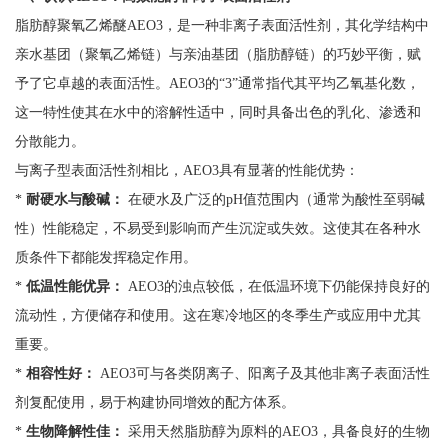
脂肪醇聚氧乙烯醚AEO3，是一种非离子表面活性剂，其化学结构中
亲水基团（聚氧乙烯链）与亲油基团（脂肪醇链）的巧妙平衡，赋
予了它卓越的表面活性。AEO3的“3”通常指代其平均乙氧基化数，
这一特性使其在水中的溶解性适中，同时具备出色的乳化、渗透和
分散能力。
与离子型表面活性剂相比，AEO3具有显著的性能优势：
*
耐硬水与酸碱：
在硬水及广泛的pH值范围内（通常为酸性至弱碱
性）性能稳定，不易受到影响而产生沉淀或失效。这使其在各种水
质条件下都能发挥稳定作用。
*
低温性能优异：
AEO3的浊点较低，在低温环境下仍能保持良好的
流动性，方便储存和使用。这在寒冷地区的冬季生产或应用中尤其
重要。
*
相容性好：
AEO3可与各类阴离子、阳离子及其他非离子表面活性
剂复配使用，易于构建协同增效的配方体系。
*
生物降解性佳：
采用天然脂肪醇为原料的AEO3，具备良好的生物