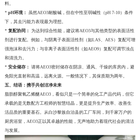
料。
*
pH环境：
虽然AEO3耐酸碱，但在中性至弱碱性（pH 7-10）条件
下，其去污能力表现最为理想。
*
复配协同：
为达到综合性能，建议将AEO3与其他类型的表面活性
剂进行复配。例如，与阴离子表面活性剂（如LAS、AES）复配可增
强泡沫和去污力；与非离子表面活性剂（如AEO9）复配可调节浊点
和清洗力。
*
安全储存：
请将AEO3密封储存在阴凉、通风、干燥的库房内，避
免阳光直射和高温，远离火源。一般情况下，其保质期为两年。
五、结语：携手共创洁净未来
脂肪醇聚氧乙烯醚AEO3，看似只是一个简单的化工产品代码，但它
承载的是无数配方工程师的智慧结晶，更是提升生产效率、改善生
活品质的重要基石。从白沙黎族自治县的工厂车间，到千家万户的
厨房浴室，AEO3正以其卓越的性能，无声地助力着现代社会的清洁
与发展。