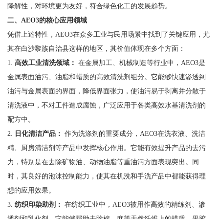
降解性，对环境更为友好，符合绿色化工的发展趋势。
二、AEO3的核心应用领域
凭借上述特性，AEO3在众多工业与民用场景中找到了关键应用，尤
其在白沙黎族自治县这样的地区，其价值体现在多个方面：
1.
高效工业清洗领域：
在金属加工、机械制造等行业中，AEO3是
金属表面油污、油脂和蜡质的高效清洗剂组分。它能够快速渗透到
油污与金属表面的界面，降低界面张力，使油污易于剥离并分散于
清洗液中，不对工件造成腐蚀，广泛应用于各类高效水基清洗剂的
配方中。
2.
日化清洁产品：
作为洗涤剂的重要成分，AEO3在洗衣液、洗洁
精、厨房清洁剂等产品中发挥核心作用。它能有效提升产品的去污
力，特别是在去除矿物油、动物油脂等重油污方面表现突出。同
时，其良好的泡沫控制能力，使其在机洗和手洗产品中都能获得理
想的应用效果。
3.
纺织印染助剂：
在纺织工业中，AEO3被用作高效的精练剂、渗
透剂和乳化剂。它能够帮助去除棉、麻等天然纤维上的蜡质、果胶