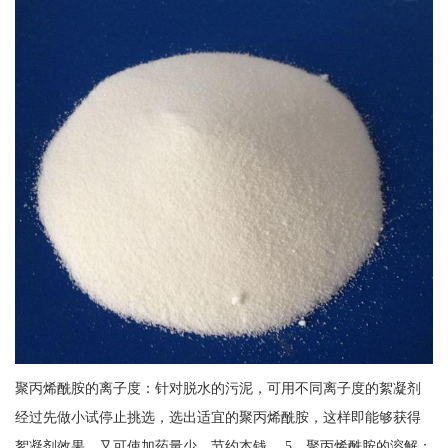
聚丙烯酰胺的离子度：针对脱水的污泥，可用不同离子度的絮凝剂
经过先做小试停止挑选，选出适宜的聚丙烯酰胺，这样即能够获得
絮凝剂效果，又可使加药量少，节约本钱。 5、聚丙烯酰胺的溶解：