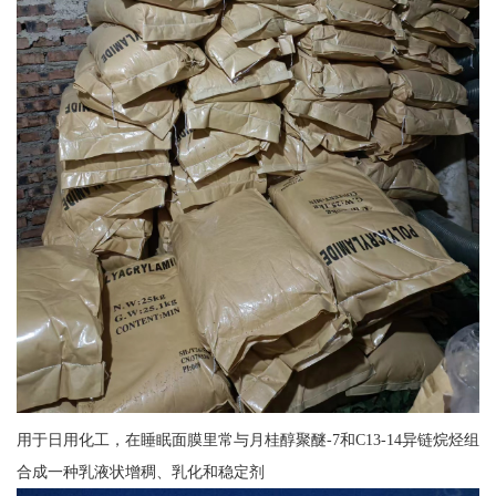
用于日用化工，在睡眠面膜里常与月桂醇聚醚-7和C13-14异链烷烃组
合成一种乳液状增稠、乳化和稳定剂