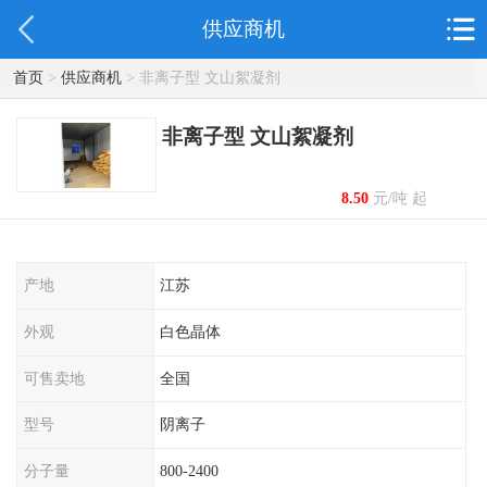
供应商机
首页
>
供应商机
> 非离子型 文山絮凝剂
非离子型 文山絮凝剂
8.50
元/吨 起
产地
江苏
外观
白色晶体
可售卖地
全国
型号
阴离子
分子量
800-2400