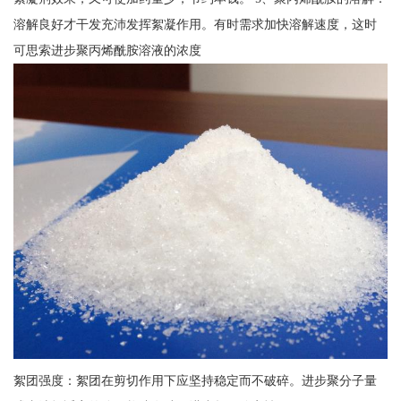
溶解良好才干发充沛发挥絮凝作用。有时需求加快溶解速度，这时
可思索进步聚丙烯酰胺溶液的浓度
絮团强度：絮团在剪切作用下应坚持稳定而不破碎。进步聚分子量