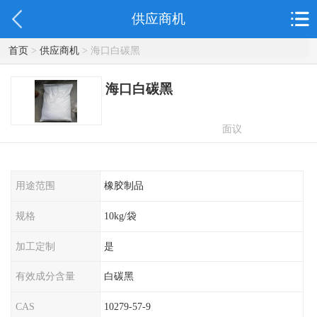
供应商机
首页
>
供应商机
> 海口白碳黑
海口白碳黑
面议
用途范围
橡胶制品
规格
10kg/袋
加工定制
是
有效成分含量
白碳黑
CAS
10279-57-9