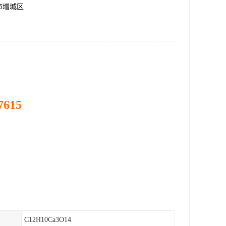
市增城区
7615
C12H10Ca3O14