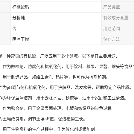
柠檬酸钙
产品类型
分析纯
有效成分含量
否
用途范围
阴凉干燥
储存方法
是一种常见的有机酸，广泛应用于多个领域。以下是其主要用途：
工业：作为酸味剂、防腐剂和抗氧化剂，用于饮料、糖果、果酱、罐头等食
行业：用于制造药品，如维生素C、钙片等，也可作为抗剂和剂。
品：作为pH调节剂和抗氧化剂，用于护肤品、洗发水等，帮助稳定产品性质。
剂：作为环保型清洁剂，用于去除水垢、锈迹等，适用于家庭和工业清洁。
工业：作为螯合剂，用于金属表面处理、电镀和纺织品的染色过程。
：作为土壤改良剂，调节土壤pH值，促进植物生长。
领域：用于生物燃料的生产过程中，作为催化剂或添加剂。