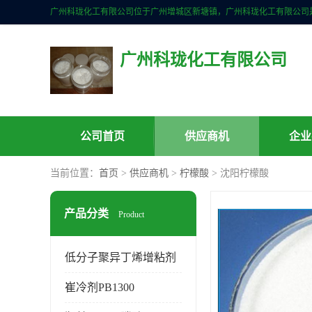
广州科珑化工有限公司
公司首页
供应商机
企业
当前位置：
首页
>
供应商机
>
柠檬酸
> 沈阳柠檬酸
产品分类
Product
低分子聚异丁烯增粘剂
崔冷剂PB1300