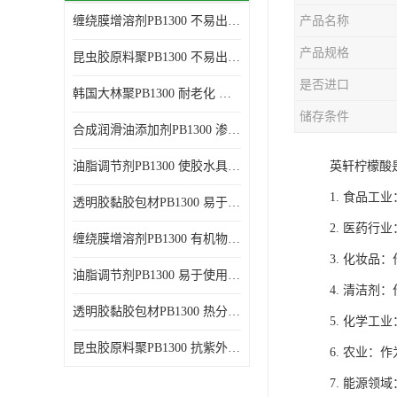
缠绕膜增溶剂PB1300 不易出现分层沉淀 应用范围广
产品名称
谷氨酸钠
产品规格
昆虫胶原料聚PB1300 不易出现分层沉淀 耐老化
阳离子表面活性剂
是否进口
韩国大林聚PB1300 耐老化 应用范围广
葡萄糖酸钠
储存条件
合成润滑油添加剂PB1300 渗透性好 使涂料具有更高的粘度
柠檬酸
油脂调节剂PB1300 使胶水具有更好的透明度 耐老化
英轩柠檬酸
二氧化硅
1. 食品
透明胶黏胶包材PB1300 易于使用和加工 耐老化
二丙二醇
2. 医药
缠绕膜增溶剂PB1300 有机物质相容性好 易于使用和加工
分散剂
3. 化妆
油脂调节剂PB1300 易于使用和加工 化学稳定性好
4. 清洁
AEO9
透明胶黏胶包材PB1300 热分解后无残留物 良好的溶解性能
5. 化学
氮化硼
昆虫胶原料聚PB1300 抗紫外线性能好 应用范围广
6. 农业
纯碱
7. 能源