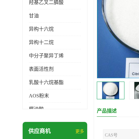
羟基乙叉二膦酸
甘油
异构十六烷
异构十二烷
中分子聚异丁烯
表面活性剂
乳酸十六烷基酯
AOS粉末
椰油酸
产品描述
月桂醇磺基琥珀酸酯二钠
供应商机
更多
CAS号
硬脂酸锌