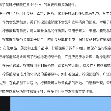
示了英轩柠檬酸在多个行业中的重要性和多功能性。
是一种广泛应用于食品、饮料、医药、化工等领域的多功能有机酸。其主
调节：作为食品添加剂，英轩柠檬酸能够赋予食品和饮料清爽的酸味，常用
保鲜：柠檬酸具有作用，可以延长食品的保质期，常用于罐头、果酱、腌制品
化剂：柠檬酸能够与金属离子结合，防止食品氧化变质，保持食品的新鲜度和
值调节：在化妆品、药品和工业产品中，柠檬酸用于调节pH值，确保产品的稳
剂：柠檬酸能够与金属离子形成稳定的络合物，广泛应用于水处理、洗涤剂
用途：在医药领域，柠檬酸用于制备药物、调节药物pH值，以及作为抗剂和
原料：柠檬酸是合成其他化学品的重要原料，如柠檬酸盐、柠檬酸酯等，广
加工助剂：在食品加工过程中，柠檬酸可以改善食品的质地、口感和外观，
柠檬酸以其多功能性和安全性，在多个行业中发挥着重要作用。