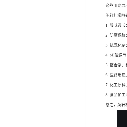
FMEE
这些用途展
英轩柠檬酸
1. 酸味
2. 防腐
3. 抗氧
4. pH
5. 螯合
6. 医药
7. 化工
8. 食品
总之，英轩