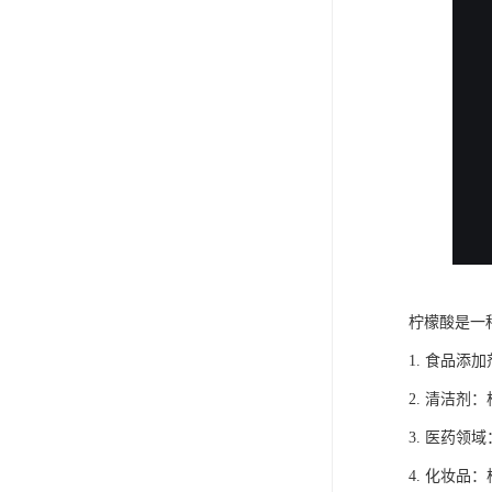
柠檬酸是一
1. 食品
2. 清洁
3. 医药
4. 化妆