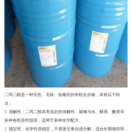
二丙二醇是一种无色、无味、低毒性的有机化合物，具有以下特
点：
1. 溶解性：二丙二醇具有良好的溶解性，能够与水、醇类、醚类等
多种有机溶剂混溶，适用于多种化学配方。
2. 稳定性：化学性质稳定，不易发生氧化或分解，适合长期储存和