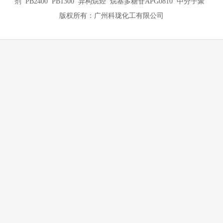
剂 PB2400 PB1300 异构烷烃 烷基多糖苷APG0810 中分子聚
版权所有：广州科珑化工有限公司