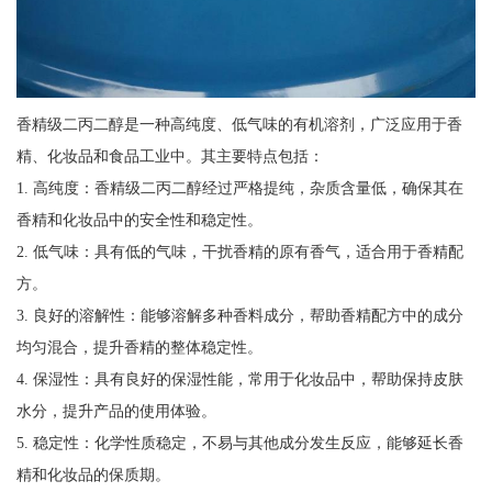
香精级二丙二醇是一种高纯度、低气味的有机溶剂，广泛应用于香
精、化妆品和食品工业中。其主要特点包括：
1. 高纯度：香精级二丙二醇经过严格提纯，杂质含量低，确保其在
香精和化妆品中的安全性和稳定性。
2. 低气味：具有低的气味，干扰香精的原有香气，适合用于香精配
方。
3. 良好的溶解性：能够溶解多种香料成分，帮助香精配方中的成分
均匀混合，提升香精的整体稳定性。
4. 保湿性：具有良好的保湿性能，常用于化妆品中，帮助保持皮肤
水分，提升产品的使用体验。
5. 稳定性：化学性质稳定，不易与其他成分发生反应，能够延长香
精和化妆品的保质期。