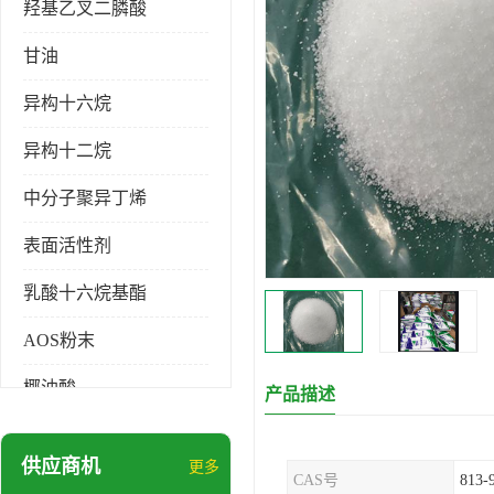
羟基乙叉二膦酸
甘油
异构十六烷
异构十二烷
中分子聚异丁烯
表面活性剂
乳酸十六烷基酯
AOS粉末
椰油酸
产品描述
月桂醇磺基琥珀酸酯二钠
供应商机
更多
CAS号
813-
硬脂酸锌