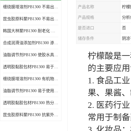
缠绕膜增溶剂PB1300 不易出现分层沉淀 应用范围广
产品名称
柠檬
谷氨酸钠
产品规格
分析
昆虫胶原料聚PB1300 不易出现分层沉淀 耐老化
阳离子表面活性剂
是否进口
否
韩国大林聚PB1300 耐老化 应用范围广
葡萄糖酸钠
储存条件
阴凉
合成润滑油添加剂PB1300 渗透性好 使涂料具有更高的粘度
柠檬酸
柠檬酸是一
油脂调节剂PB1300 使胶水具有更好的透明度 耐老化
二氧化硅
的主要应用
透明胶黏胶包材PB1300 易于使用和加工 耐老化
二丙二醇
1. 食品
缠绕膜增溶剂PB1300 有机物质相容性好 易于使用和加工
分散剂
果、果酱、
油脂调节剂PB1300 易于使用和加工 化学稳定性好
AEO9
2. 医药
透明胶黏胶包材PB1300 热分解后无残留物 良好的溶解性能
氮化硼
昆虫胶原料聚PB1300 抗紫外线性能好 应用范围广
常用于制备
纯碱
3. 化妆