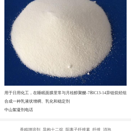
用于日用化工，在睡眠面膜里常与月桂醇聚醚-7和C13-14异链烷烃组
合成一种乳液状增稠、乳化和稳定剂
中山絮凝剂电话
香精增溶剂 异构十二烷 阳离子纤维素 纤维 消泡