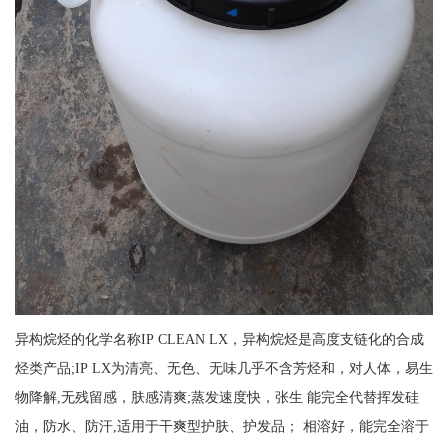
异构烷烃的化学名称IP CLEAN LX，异构烷烃是高度支链化的合成
烃类产品;IP LX为清亮、无色、无味几乎不含芳烃和，对人体，易生
物降解,无残留感，肤感清爽;蒸发速度快，张生 能完全代替挥发硅
油，防水、防汗,适用于干爽型护肤、护发品； 相溶好，能完全溶于