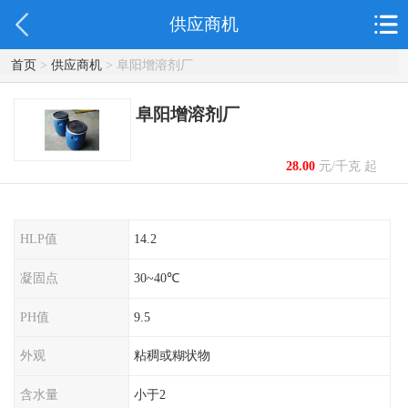
供应商机
首页
>
供应商机
> 阜阳增溶剂厂
阜阳增溶剂厂
28.00
元/千克 起
HLP值
14.2
凝固点
30~40℃
PH值
9.5
外观
粘稠或糊状物
含水量
小于2