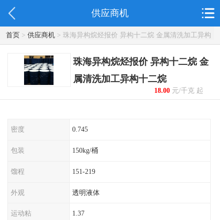
供应商机
首页
>
供应商机
> 珠海异构烷烃报价 异构十二烷 金属清洗加工异构
十二烷
珠海异构烷烃报价 异构十二烷 金
属清洗加工异构十二烷
18.00
元/千克 起
密度
0.745
包装
150kg/桶
馏程
151-219
外观
透明液体
运动粘
1.37