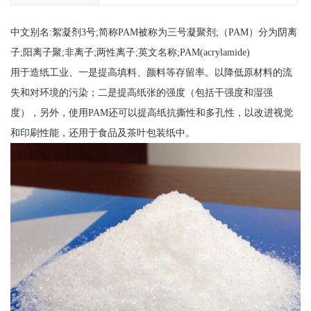
中文别名:絮凝剂3号;简称PAM被称为三号凝聚剂;（PAM）分为阴离
子;阳离子聚;非离子;两性离子;英文名称;PAM(acrylamide)
用于造纸工业、一是提高填料、颜料等存留率。以降低原材料的流
失和对环境的污染；二是提高纸张的强度（包括干强度和湿强
度），另外，使用PAM还可以提高纸抗撕性和多孔性，以改进视觉
和印刷性能，还用于食品及茶叶包装纸中。