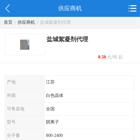
供应商机
首页
>
供应商机
> 盐城絮凝剂代理
盐城絮凝剂代理
8.50
元/吨 起
产地
江苏
外观
白色晶体
可售卖地
全国
型号
阴离子
分子量
800-2400