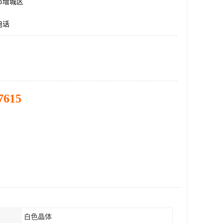
市增城区
电话
7615
白色晶体