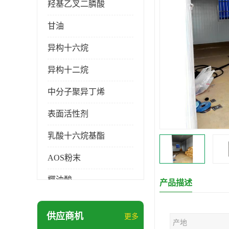
羟基乙叉二膦酸
甘油
异构十六烷
异构十二烷
中分子聚异丁烯
表面活性剂
乳酸十六烷基酯
AOS粉末
椰油酸
产品描述
月桂醇磺基琥珀酸酯二钠
供应商机
更多
产地
硬脂酸锌