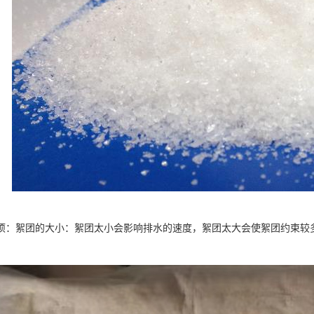
项：絮团的大小：絮团太小会影响排水的速度，絮团太大会使絮团约束较