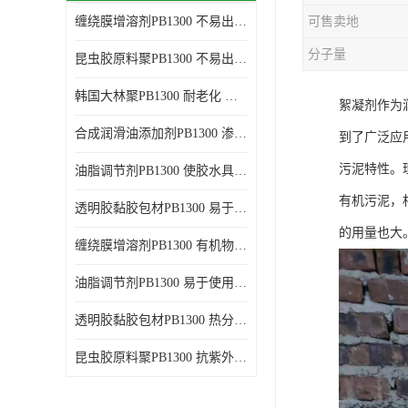
缠绕膜增溶剂PB1300 不易出现分层沉淀 应用范围广
可售卖地
谷氨酸钠
分子量
昆虫胶原料聚PB1300 不易出现分层沉淀 耐老化
阳离子表面活性剂
韩国大林聚PB1300 耐老化 应用范围广
絮凝剂作为
葡萄糖酸钠
合成润滑油添加剂PB1300 渗透性好 使涂料具有更高的粘度
到了广泛应
柠檬酸
污泥特性。
油脂调节剂PB1300 使胶水具有更好的透明度 耐老化
二氧化硅
有机污泥，
透明胶黏胶包材PB1300 易于使用和加工 耐老化
二丙二醇
的用量也大
缠绕膜增溶剂PB1300 有机物质相容性好 易于使用和加工
分散剂
油脂调节剂PB1300 易于使用和加工 化学稳定性好
AEO9
透明胶黏胶包材PB1300 热分解后无残留物 良好的溶解性能
氮化硼
昆虫胶原料聚PB1300 抗紫外线性能好 应用范围广
纯碱