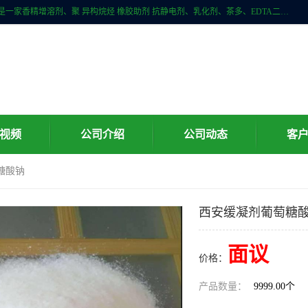
广州科珑化工有限公司位于广州增城区新塘镇，广州科珑化工有限公司是一家香精增溶剂、聚 异构烷烃 橡胶助剂 抗静电剂、乳化剂、茶多、EDTA二、清洗水等产品的经销批发。公司实力雄厚，重信用、守合同、保证产品质量，以多品种经营特色和薄利多销的原则，赢得了广大客户的信任。
视频
公司介绍
公司动态
客
糖酸钠
西安缓凝剂葡萄糖
面议
价格：
产品数量：
9999.00个