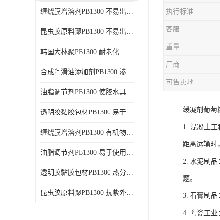
缠绕膜增溶剂PB1300 不易出现分层沉淀 应用范围广
执行标准
谷氨酸钠
客服
昆虫胶原料聚PB1300 不易出现分层沉淀 耐老化
阳离子表面活性剂
重量
韩国大林聚PB1300 耐老化 应用范围广
葡萄糖酸钠
厂商
合成润滑油添加剂PB1300 渗透性好 使涂料具有更高的粘度
柠檬酸
可售卖地
油脂调节剂PB1300 使胶水具有更好的透明度 耐老化
二氧化硅
缓凝剂葡萄
透明胶黏胶包材PB1300 易于使用和加工 耐老化
二丙二醇
1. 混凝
缠绕膜增溶剂PB1300 有机物质相容性好 易于使用和加工
分散剂
距离运输时
油脂调节剂PB1300 易于使用和加工 化学稳定性好
2. 水泥
AEO9
透明胶黏胶包材PB1300 热分解后无残留物 良好的溶解性能
题。
氮化硼
昆虫胶原料聚PB1300 抗紫外线性能好 应用范围广
3. 石膏
纯碱
4. 陶瓷