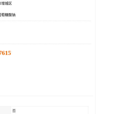
市增城区
葡萄糖酸钠
7615
否