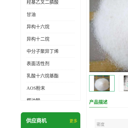
羟基乙叉二膦酸
甘油
异构十六烷
异构十二烷
中分子聚异丁烯
表面活性剂
乳酸十六烷基酯
AOS粉末
椰油酸
产品描述
月桂醇磺基琥珀酸酯二钠
供应商机
更多
密度
硬脂酸锌