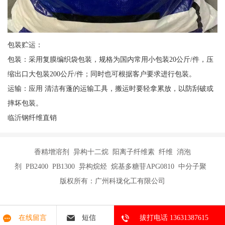
包装贮运：
包装：采用复膜编织袋包装，规格为国内常用小包装20公斤/件，压
缩出口大包装200公斤/件；同时也可根据客户要求进行包装。
运输：应用 清洁有蓬的运输工具，搬运时要轻拿累放，以防刮破或
摔坏包装。
临沂钢纤维直销
香精增溶剂 异构十二烷 阳离子纤维素 纤维 消泡
剂 PB2400 PB1300 异构烷烃 烷基多糖苷APG0810 中分子聚
版权所有：广州科珑化工有限公司
在线留言
短信
拔打电话 13631387615