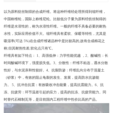
以为原料纺丝制得的合成纤维。将这种纤维经处理所得到缩纤维，
中国称维纶，国际上称维尼纶。比较低分子量为原料经纺丝制得的
纤维是水溶性的，称为水溶性纤维。一般的纤维不具备必要的耐热
水性，实际应用价值不大。缩纤维具有柔软、保暖等特性，尤其是
吸湿率(可达 5%)在合成纤维诸品种中是比较高的,故有合成棉花之
称;但其耐热性差,软化点只有℃。
纤维具有如下特点： 1、高强低伸：力学性能优越 ，2、酸碱性：长
时间酸碱环境下，强度损失低。3、分散性：纤维不粘连，遇水分散
性好，与水泥亲和性较好。4、抗裂防渗：纤维乱向分布于混凝土
（砂浆）中，有效的阻止龟裂的发生、发展，提高防水抗渗能
力。 5、抗冲击抗震：有效吸收冲击能量，提高抗震能力。6、抗
冻、抗疲劳：环节温差引起的应力，提高的抗冻、抗疲劳能力。同
时替代石棉制瓦等，是目前国内工程纤维中性价比高的产品。