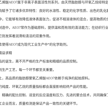
乙烯醚AEO7属于非离子表面活性剂系列，由天然脂肪醇与环氧乙烷经特
构赋予了它诸多优异特性：良好的水溶性、稳定的化学性质、出色的乳化
中，它能够有效降低液体表面张力，促进不相溶液体的混合，提高物质的
制造中，AEO7常作为基础原料，提供温和而有效的清洁能力；在纺织行
它则发挥着润滑和清洁的双重作用。
性使得AEO7成为现代工业生产中*的化学助剂。
精益求精
品的诞生，离不开严格的生产标准和精细的品质控制。
到生产工艺，每一个环节都至关重要。
上，高品质的脂肪醇聚氧乙烯醚AEO7依赖于纯净的起始原料。
的纯度、环氧乙烷的质量指标都会直接影响较终产品的性能。
，精确的配比控制、适宜的反应温度和压力、先进的聚合技术，共同确保
工企业而言，质量检测是保证产品一致性的关键环节。