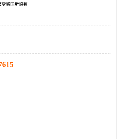
市增城区新塘镇
7615