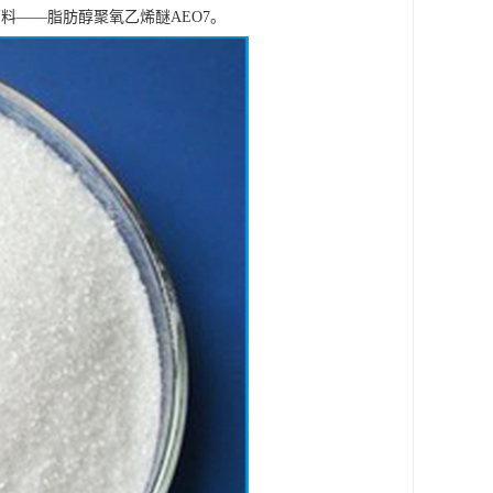
料——脂肪醇聚氧乙烯醚AEO7。