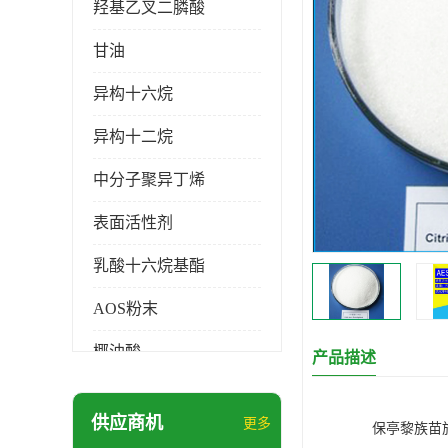
羟基乙叉二膦酸
甘油
异构十六烷
异构十二烷
中分子聚异丁烯
表面活性剂
乳酸十六烷基酯
AOS粉末
椰油酸
产品描述
月桂醇磺基琥珀酸酯二钠
供应商机
更多
保亭黎族苗
硬脂酸锌