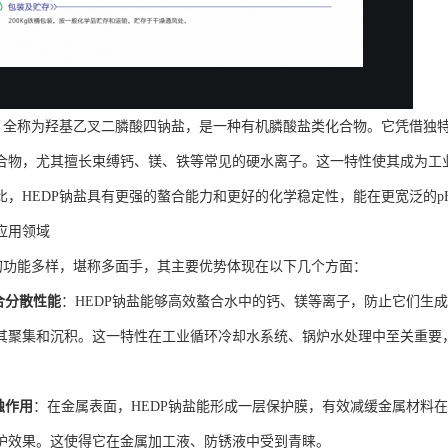
盐，全称为羟基乙叉二膦酸四钠盐，是一种有机膦酸盐类化合物。它凭借独
合物，尤其擅长束缚钙、镁、铁等常见的硬水离子。这一特性使其成为工
比，HEDP钠盐具有更强的螯合能力和更好的化学稳定性，能在更宽泛的
应用领域
盐的功能多样，堪称多面手，其主要优势体现在以下几个方面：
合分散性能
：HEDP钠盐能够高效螯合水中的钙、镁等离子，防止它们生
其聚集和沉积。这一特性在工业循环冷却水系统、锅炉水处理中至关重要
蚀作用
：在金属表面，HEDP钠盐能形成一层保护膜，有效减缓金属材料
护效果。这使得它在金属加工液、防锈液中受到青睐。