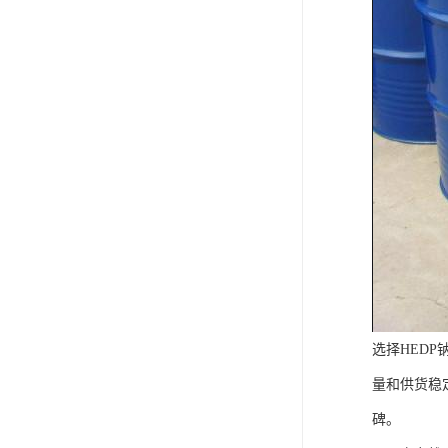
选择HED
量和供货稳
碑。