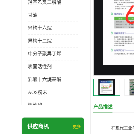
羟基乙叉二膦酸
甘油
异构十六烷
异构十二烷
中分子聚异丁烯
表面活性剂
乳酸十六烷基酯
AOS粉末
椰油酸
产品描述
月桂醇磺基琥珀酸酯二钠
供应商机
更多
在现代工业
硬脂酸锌