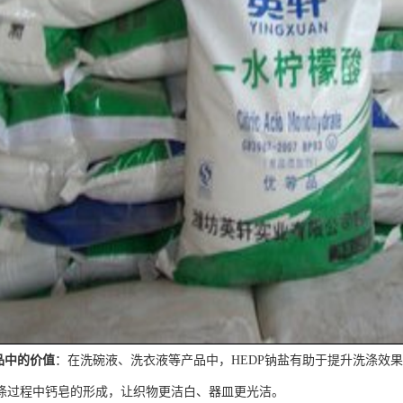
品中的价值
：在洗碗液、洗衣液等产品中，HEDP钠盐有助于提升洗涤效
涤过程中钙皂的形成，让织物更洁白、器皿更光洁。