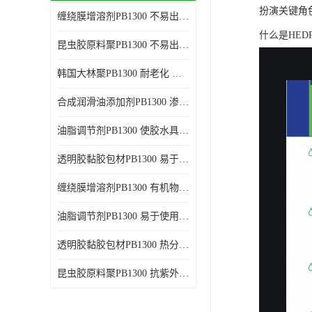
扮演关键角
缠绕膜增溶剂PB1300 不易出现分层沉淀 应用范围广
谷氨酸钠
什么是HED
昆虫胶原料聚PB1300 不易出现分层沉淀 耐老化
阳离子表面活性剂
韩国大林聚PB1300 耐老化 应用范围广
葡萄糖酸钠
合成润滑油添加剂PB1300 渗透性好 使涂料具有更高的粘度
柠檬酸
油脂调节剂PB1300 使胶水具有更好的透明度 耐老化
二氧化硅
透明胶黏胶包材PB1300 易于使用和加工 耐老化
二丙二醇
缠绕膜增溶剂PB1300 有机物质相容性好 易于使用和加工
分散剂
油脂调节剂PB1300 易于使用和加工 化学稳定性好
AEO9
透明胶黏胶包材PB1300 热分解后无残留物 良好的溶解性能
氮化硼
昆虫胶原料聚PB1300 抗紫外线性能好 应用范围广
纯碱