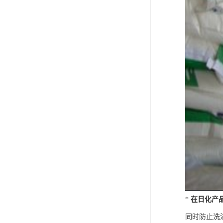
*
在日化产
同时防止洗