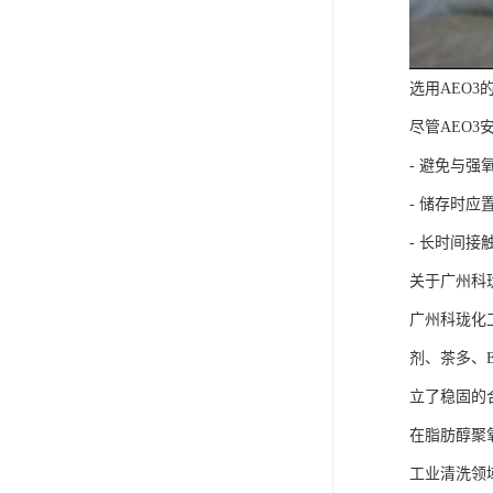
选用AEO3
尽管AEO
- 避免与
- 储存时
- 长时间
关于广州科
广州科珑化
剂、茶多、
立了稳固的
在脂肪醇聚
工业清洗领