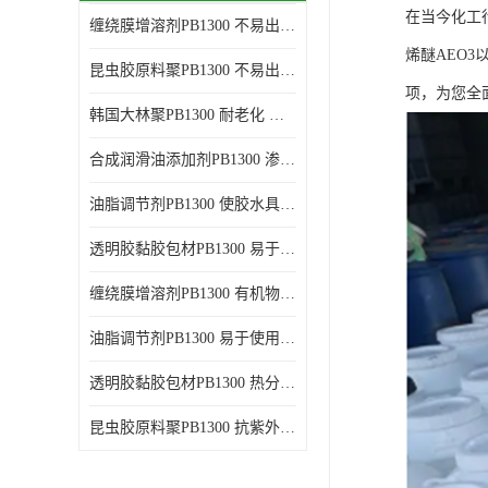
在当今化工
缠绕膜增溶剂PB1300 不易出现分层沉淀 应用范围广
谷氨酸钠
烯醚AEO
昆虫胶原料聚PB1300 不易出现分层沉淀 耐老化
阳离子表面活性剂
项，为您全
韩国大林聚PB1300 耐老化 应用范围广
葡萄糖酸钠
合成润滑油添加剂PB1300 渗透性好 使涂料具有更高的粘度
柠檬酸
油脂调节剂PB1300 使胶水具有更好的透明度 耐老化
二氧化硅
透明胶黏胶包材PB1300 易于使用和加工 耐老化
二丙二醇
缠绕膜增溶剂PB1300 有机物质相容性好 易于使用和加工
分散剂
油脂调节剂PB1300 易于使用和加工 化学稳定性好
AEO9
透明胶黏胶包材PB1300 热分解后无残留物 良好的溶解性能
氮化硼
昆虫胶原料聚PB1300 抗紫外线性能好 应用范围广
纯碱