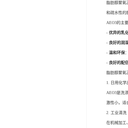
脂肪醇聚氧
和疏水性的
AEO3的主
-
优异的乳
-
良好的润
-
温和环保
-
良好的配
脂肪醇聚氧
1. 日用化学
AEO3是
激性小，适
2. 工业清洗
在机械加工