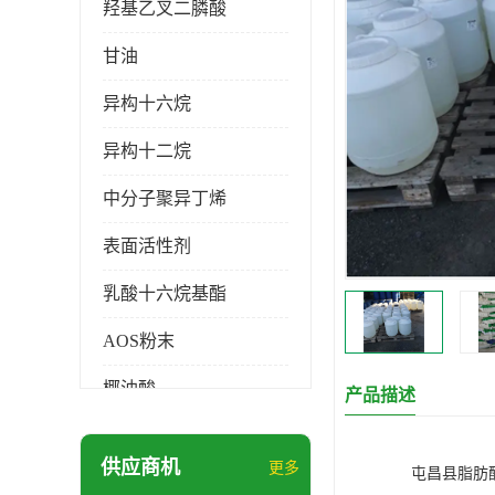
羟基乙叉二膦酸
甘油
异构十六烷
异构十二烷
中分子聚异丁烯
表面活性剂
乳酸十六烷基酯
AOS粉末
椰油酸
产品描述
月桂醇磺基琥珀酸酯二钠
供应商机
更多
屯昌县脂肪
硬脂酸锌