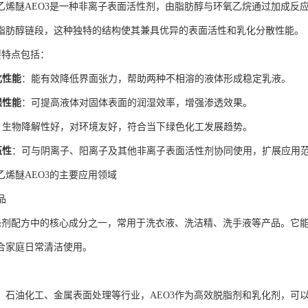
乙烯醚AEO3是一种非离子表面活性剂，由脂肪醇与环氧乙烷通过加成反
脂肪醇链段，这种独特的结构使其兼具优异的表面活性和乳化分散性能。
要特点包括：
化性能
：能有效降低界面张力，帮助两种不相溶的液体形成稳定乳液。
湿性能
：可提高液体对固体表面的润湿效率，增强渗透效果。
：生物降解性好，对环境友好，符合当下绿色化工发展趋势。
伍性
：可与阴离子、阳离子及其他非离子表面活性剂协同使用，扩展应用
乙烯醚AEO3的主要应用领域
品
洗涤剂配方中的核心成分之一，常用于洗衣液、洗洁精、洗手液等产品。它
合家庭日常清洁使用。
、石油化工、金属表面处理等行业，AEO3作为高效脱脂剂和乳化剂，可