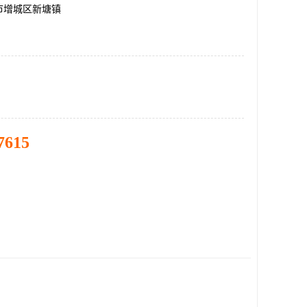
市增城区新塘镇
7615