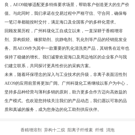
良，AEO9能够适配更多特殊要求场景，帮助客户创造更大的生产价
值。与此同时，我们承诺在交易过程中严格守信、守合同，确保每
一笔订单都能按时交付，满足海口及全国客户的多样化需求。
回顾发展历程，广州科珑化工自成立以来，一直深耕于香精增溶
剂、异构烷烃、橡胶助剂、抗静电剂、乳化剂等产品的经销批发业
务。而AEO9作为其中一款重要的乳化清洗类产品，其销售在近年也
保持了稳健的增长。我们诚挚欢迎海口及周边地区的企业客户与我
们建立联系，共同探讨更具性价比的采购方案。
未来，随着环保理念的深入与工业技术的升级，非离子表面活性剂
AEO9的应用前景将更加广阔。广州科珑化工将继续以客户为中心，
坚持多品种经营与薄利多销的原则，助力更多合作方迈向高效益的
生产模式。也欢迎您持续关注我们的产品动态，我们愿以可靠的品
质和真诚的服务，成为您身边的化工助剂供应伙伴。
香精增溶剂 异构十二烷 阳离子纤维素 纤维 消泡